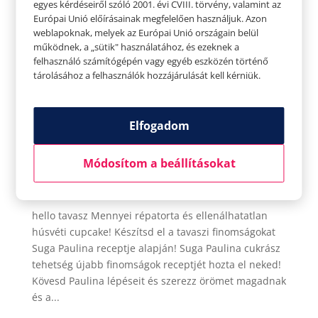
egyes kérdéseiről szóló 2001. évi CVIII. törvény, valamint az
Európai Unió előírásainak megfelelően használjuk. Azon
weblapoknak, melyek az Európai Unió országain belül
működnek, a „sütik" használatához, és ezeknek a
felhasználó számítógépén vagy egyéb eszközén történő
tárolásához a felhasználók hozzájárulását kell kérniük.
Elfogadom
Mennyei répatorta és ellenálhatatlan húsvéti
cupcake?
Módosítom a beállításokat
Szerző:
Tavaszi Zsolt
|
márc 31, 2021
|
hello tavasz
,
hello
,
hello tavasz videó
hello tavasz Mennyei répatorta és ellenálhatatlan
húsvéti cupcake! Készítsd el a tavaszi finomságokat
Suga Paulina receptje alapján! Suga Paulina cukrász
tehetség újabb finomságok receptjét hozta el neked!
Kövesd Paulina lépéseit és szerezz örömet magadnak
és a...