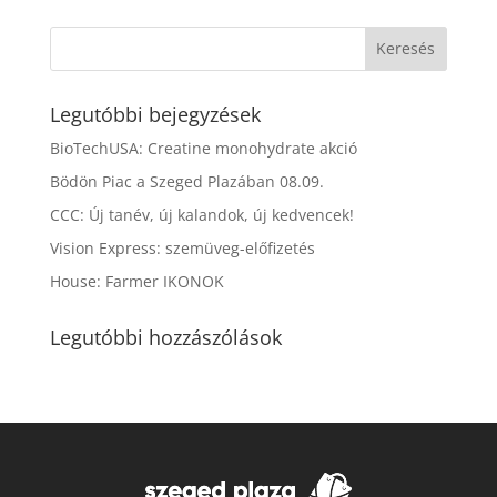
Legutóbbi bejegyzések
BioTechUSA: Creatine monohydrate akció
Bödön Piac a Szeged Plazában 08.09.
CCC: Új tanév, új kalandok, új kedvencek!
Vision Express: szemüveg-előfizetés
House: Farmer IKONOK
Legutóbbi hozzászólások