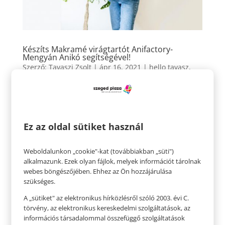
Készíts Makramé virágtartót Anifactory-
Mengyán Anikó segítségével!
Szerző:
Tavaszi Zsolt
|
ápr 16, 2021
|
hello tavasz
,
hello
,
hello tavasz videó
hello tavasz Készíts Makramé virágtartót Anifactory-
Mengyán Anikó segítségével! Ha még nincs meg a
tökéletes tartója a kedvenc virágodnak és szívesen
Ez az oldal sütiket használ
kipróbálnád magad a fonalak világában, kövesd
Anifactory DIY videóját, amelyben lépésről lépésre
Weboldalunkon „cookie"-kat (továbbiakban „süti")
vezet be a...
alkalmazunk. Ezek olyan fájlok, melyek információt tárolnak
webes böngészőjében. Ehhez az Ön hozzájárulása
szükséges.
A „sütiket" az elektronikus hírközlésről szóló 2003. évi C.
törvény, az elektronikus kereskedelmi szolgáltatások, az
információs társadalommal összefüggő szolgáltatások