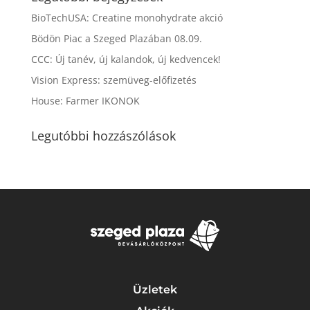
BioTechUSA: Creatine monohydrate akció
Bödön Piac a Szeged Plazában 08.09.
CCC: Új tanév, új kalandok, új kedvencek!
Vision Express: szemüveg-előfizetés
House: Farmer IKONOK
Legutóbbi hozzászólások
Üzletek