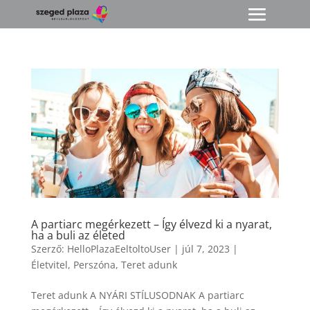
A partiarc megérkezett – Így élvezd ki a nyarat,
ha a buli az életed
Szerző:
HelloPlazaEeltoltoUser
|
júl 7, 2023
|
Életvitel
,
Perszóna
,
Teret adunk
Teret adunk A NYÁRI STÍLUSODNAK A partiarc