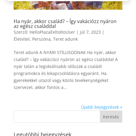
Ha nyár, akkor család? – Így vakációzz nyáron
az egész családdal
Szerző:
HelloPlazaEeltoltoUser
|
júl 7, 2023
|
Életvitel
,
Perszóna
,
Teret adunk
Teret adunk A NYÁRI STÍLUSODNAK Ha nyár, akkor
család? – Így vakációzz nyáron az egész családdal A
nyár talán a legideálisabb időszak a családi
programokra és kikapcsolódásra egyaránt. Ha
gyerekekkel utazol vagy közös tevékenységeket
szervezel, akkor fontos a...
Újabb bejegyzések »
Legutóbbi bejegyzések