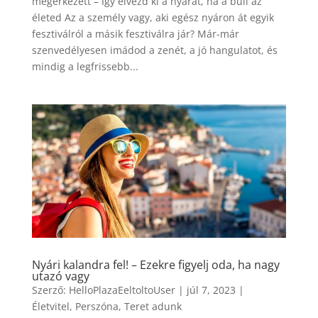
megérkezett – Így élvezd ki a nyarat, ha a buli az
életed Az a személy vagy, aki egész nyáron át egyik
fesztiválról a másik fesztiválra jár? Már-már
szenvedélyesen imádod a zenét, a jó hangulatot, és
mindig a legfrissebb...
Nyári kalandra fel! – Ezekre figyelj oda, ha nagy
utazó vagy
Szerző:
HelloPlazaEeltoltoUser
|
júl 7, 2023
|
Életvitel
,
Perszóna
,
Teret adunk