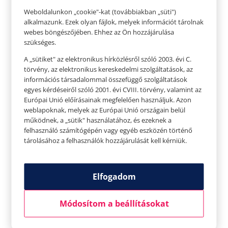
Merülj el a nyárias hangulatban – Vízimádóként
Weboldalunkon „cookie"-kat (továbbiakban „süti")
is élvezd ki az idei nyarat
alkalmazunk. Ezek olyan fájlok, melyek információt tárolnak
Szerző:
HelloPlazaEeltoltoUser
|
júl 7, 2023
|
webes böngészőjében. Ehhez az Ön hozzájárulása
Életvitel
,
Perszóna
,
Teret adunk
szükséges.
A „sütiket" az elektronikus hírközlésről szóló 2003. évi C.
Teret adunk A NYÁRI STÍLUSODNAK Merülj el a
törvény, az elektronikus kereskedelmi szolgáltatások, az
nyárias hangulatban – Vízimádóként is élvezd ki az
információs társadalommal összefüggő szolgáltatások
idei nyarat Ha nyár, akkor neked csak a vízpart
egyes kérdéseiről szóló 2001. évi CVIII. törvény, valamint az
játszik? Csak akkor jössz ki a vízből, ha már
Európai Unió előírásainak megfelelően használjuk. Azon
weblapoknak, melyek az Európai Unió országain belül
kirángatnak? Ha tényleg kis hableány vagy, aki a
működnek, a „sütik" használatához, és ezeknek a
nyári hónapokban a medence...
felhasználó számítógépén vagy egyéb eszközén történő
tárolásához a felhasználók hozzájárulását kell kérniük.
Elfogadom
Módosítom a beállításokat