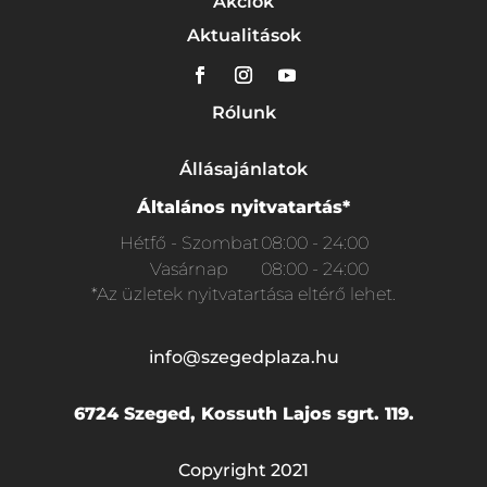
Akciók
Aktualitások
Rólunk
Állásajánlatok
Általános nyitvatartás*
Hétfő - Szombat
08:00 - 24:00
Vasárnap
08:00 - 24:00
*Az üzletek nyitvatartása eltérő lehet.
info@szegedplaza.hu
6724 Szeged, Kossuth Lajos sgrt. 119.
Copyright 2021