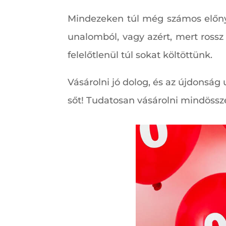
Mindezeken túl még számos előnye
unalomból, vagy azért, mert ross
felelőtlenül túl sokat költöttünk.
Vásárolni jó dolog, és az újdonság
sőt! Tudatosan vásárolni mindössz