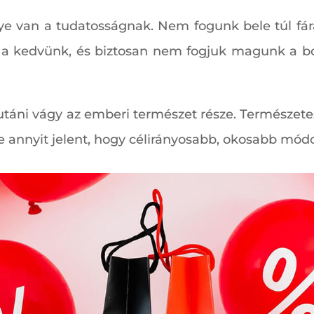
 van a tudatosságnak. Nem fogunk bele túl fáradt
z a kedvünk, és biztosan nem fogjuk magunk a bol
 utáni vágy az emberi természet része. Természete
e annyit jelent, hogy célirányosabb, okosabb mód