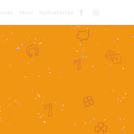
kolás
Mozi
Nyitvatartás