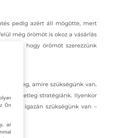
tés pedig azért áll mögötte, mert
lül még örömöt is okoz a vásárlás
e nem az, hogy örömöt szerezzünk
esszük meg, amire szükségünk van.
vünk esetleg stratégiánk. Ilyenkor
olyan
az Ön
ba, amire igazán szükségünk van –
y, az
ommal