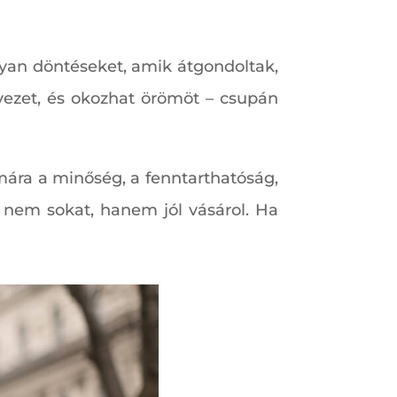
lyan döntéseket, amik átgondoltak,
lvezet, és okozhat örömöt – csupán
ámára a minőség, a fenntarthatóság,
ó nem sokat, hanem jól vásárol. Ha