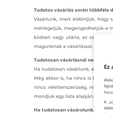
Tudatos vásárlás során többféle
Vásárlunk, mert eldöntjük, hogy 
mérlegeljük, megengedhetjük-e ma
közben vagy utána, az csak hab 
magunknak a vásárlással, sokkal i
Tudatosan vásárlásnál nem rand
Ez 
Ha tudatosan vásárlunk, eldöntjü
Még akkor is, ha nincs is kedvünk
Webo
fájl
nincs véletlenszerűség, nincs so
hozzá
mondjuk egy lista alapján.
A „s
elek
Ha tudatosan vásárolunk, a hang