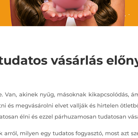
tudatos vásárlás előn
sze. Van, akinek nyűg, másoknak kikapcsolódás,
tni és megvásárolni elvet vallják és hirtelen ötlet
atosan élni és ezzel párhuzamosan tudatosan vásá
 arról, milyen egy tudatos fogyasztó, most azt s