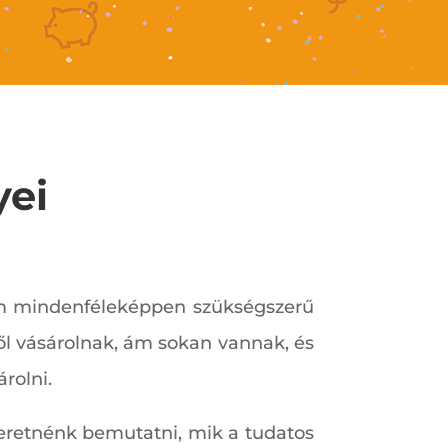
yei
 ám mindenféleképpen szükségszerű
ből vásárolnak, ám sokan vannak, és
rolni.
zeretnénk bemutatni, mik a tudatos