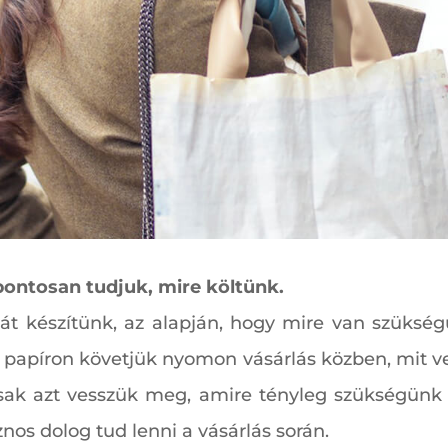
pontosan tudjuk, mire költünk.
stát készítünk, az alapján, hogy mire van szüksé
és papíron követjük nyomon vásárlás közben, mit 
sak azt vesszük meg, amire tényleg szükségünk 
znos dolog tud lenni a vásárlás során.