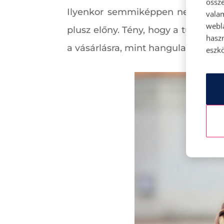
össze
Ilyenkor semmiképpen nem azért 
vala
webl
plusz előny. Tény, hogy a tudatos 
hasz
a vásárlásra, mint hangulatfokozóra
eszkö