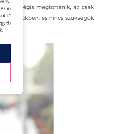
rvény,
Ha ez mégis megtörténik, az csak
 Azon
ütik"
és az életükben, és nincs szükségük
egyéb
k.