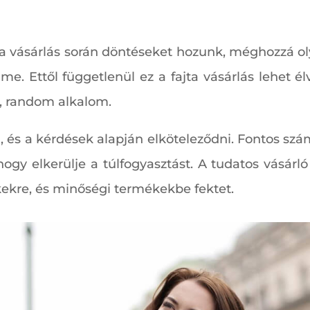
gy a vásárlás során döntéseket hozunk, méghozzá o
me. Ettől függetlenül ez a fajta vásárlás lehet é
, random alkalom.
, és a kérdések alapján elköteleződni. Fontos sz
ogy elkerülje a túlfogyasztást. A tudatos vásárl
ekre, és minőségi termékekbe fektet.