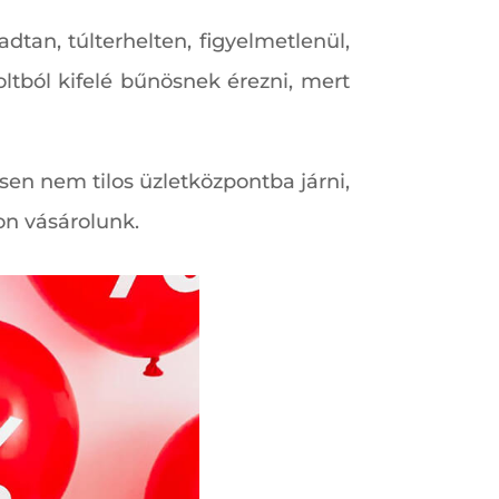
an, túlterhelten, figyelmetlenül,
tból kifelé bűnösnek érezni, mert
sen nem tilos üzletközpontba járni,
on vásárolunk.