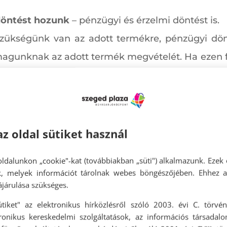
 döntést hozunk
– pénzügyi és érzelmi döntést is.
szükségünk van az adott termékre, pénzügyi dön
gunknak az adott termék megvételét. Ha ezen fe
a tortán, ám a tudatos vásárlás célja többnyir
nkább a praktikum.
om választunk.
az oldal sütiket használ
k, hogy vásárolni megyünk, és célirányosan azt v
 vásárolgatni, ráhangoljuk magunkat. Van egy ter
ldalunkon „cookie"-kat (továbbiakban „süti") alkalmazunk. Ezek 
ok, melyek információt tárolnak webes böngészőjében. Ehhez 
dródás egyik polctól a másikig. Az kerül a kosár
járulása szükséges.
ütiket" az elektronikus hírközlésről szóló 2003. évi C. törvén
tronikus kereskedelmi szolgáltatások, az információs társadal
ulatunkat nem javítja
jelentősen
a vásárlás.