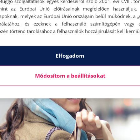
függő szolgáltatások egyes kérdéseiről szóló 2001. évi CVIII. tö
megyünk a boltba, hogy jobb kedvünk legyen. 
mint az Európai Unió előírásainak megfelelően használjuk.
apoknak, melyek az Európai Unió országain belül működnek, a „s
vásárlók általában jól érzik magukat a bőrükben 
nálatához, és ezeknek a felhasználó számítógépén vagy 
. Nem attól várják az érzelmi feltöltődést.
zén történő tárolásához a felhasználók hozzájárulását kell kérniü
Elfogadom
Módosítom a beállításokat