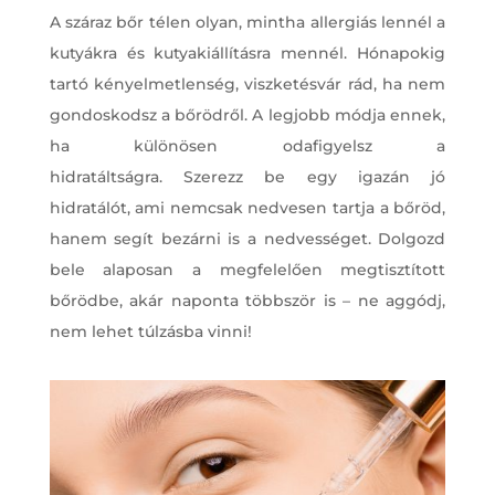
A száraz bőr télen olyan, mintha allergiás lennél a
kutyákra és kutyakiállításra mennél. Hónapokig
tartó kényelmetlenség, viszketésvár rád, ha nem
gondoskodsz a bőrödről. A legjobb módja ennek,
ha különösen odafigyelsz a
hidratáltságra. Szerezz be egy igazán jó
hidratálót, ami nemcsak nedvesen tartja a bőröd,
hanem segít bezárni is a nedvességet. Dolgozd
bele alaposan a megfelelően megtisztított
bőrödbe, akár naponta többször is – ne aggódj,
nem lehet túlzásba vinni!