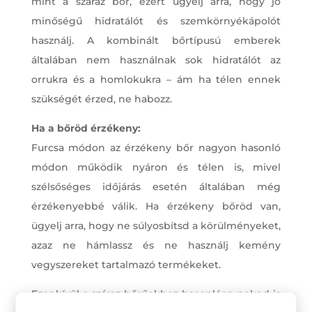
mint a száraz bőr, ezért ügyelj arra, hogy jó
minőségű hidratálót és szemkörnyékápolót
használj. A kombinált bőrtípusú emberek
általában nem használnak sok hidratálót az
orrukra és a homlokukra – ám ha télen ennek
szükségét érzed, ne habozz.
Ha a bőröd érzékeny:
Furcsa módon az érzékeny bőr nagyon hasonló
módon működik nyáron és télen is, mivel
szélsőséges időjárás esetén általában még
érzékenyebbé válik. Ha érzékeny bőröd van,
ügyelj arra, hogy ne súlyosbítsd a körülményeket,
azaz ne hámlassz és ne használj kemény
vegyszereket tartalmazó termékeket.
Ezenkívül a száraz bőrűekhez hasonlóan neked is