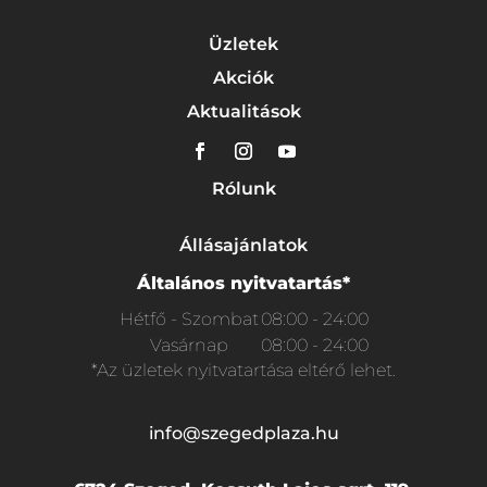
Üzletek
Akciók
Aktualitások
Rólunk
Állásajánlatok
Általános nyitvatartás*
Hétfő - Szombat
08:00 - 24:00
Vasárnap
08:00 - 24:00
*Az üzletek nyitvatartása eltérő lehet.
info@szegedplaza.hu