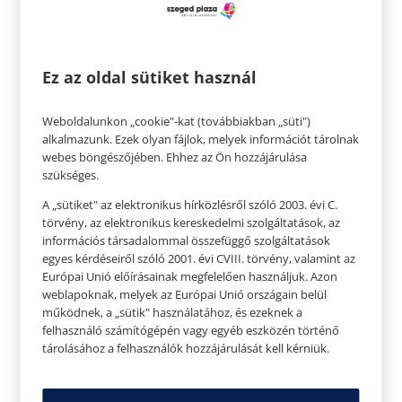
figyelned kell zuhanyozásnál a víz hőmérsékletét,
hogy ne szárítsd ki a bőrödet a szükségesnél
jobban.
Ez az oldal sütiket használ
Weboldalunkon „cookie"-kat (továbbiakban „süti")
alkalmazunk. Ezek olyan fájlok, melyek információt tárolnak
webes böngészőjében. Ehhez az Ön hozzájárulása
szükséges.
A „sütiket" az elektronikus hírközlésről szóló 2003. évi C.
törvény, az elektronikus kereskedelmi szolgáltatások, az
információs társadalommal összefüggő szolgáltatások
egyes kérdéseiről szóló 2001. évi CVIII. törvény, valamint az
Európai Unió előírásainak megfelelően használjuk. Azon
weblapoknak, melyek az Európai Unió országain belül
működnek, a „sütik" használatához, és ezeknek a
felhasználó számítógépén vagy egyéb eszközén történő
Ha a bőröd fakó:
tárolásához a felhasználók hozzájárulását kell kérniük.
Sajnos a bőr hajlamos télen kissé fénytelenné
válni. Ahhoz, hogy a bőr visszanyerje fényét,