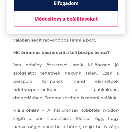
Elfogadom
érdemes gyengéd, kémiai hámlasztóval
hámlasztást végezni, DE ha a bőröd száraz vagy
Módosítom a beállításokat
érzékeny, télen hetente csupán egyszer.
Érdemes C-vitaminos szérumot is használni, ami
valóban segít ragyogóbbá tenni a bőrt.
Mit érdemes beszerezni a téli bőrápoláshoz?
Van néhány összetevő, amik különösen jó
szolgálatot tehetnek nekünk télen. Ezek a
bőrápoló termékek mind elérhetőek
üzletközpontunkban, a patikákban,
drogériákban. Érdemes otthon is tartani belőlük!
Hialuronsav
– A hialuronsav többféle módon
segíti a bőr hidratálását. Először úgy, hogy
nedvességet vonz be a bőrbe, majd be is zárja