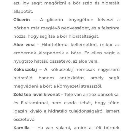
azt. Így segít megőrizni a bőr szép és hidratált
állapotát.
Glicerin
– A glicerin lényegében felveszi a
bőrben már meglévő nedvességet, és a felszínre
hozza, hogy segítse a bőr hidratáltságát.
Aloe vera
– Hihetetlenül kellemetlen, mikor az
embernek kirepedezik a bőre. Ez ellen segít a
nyugtató hatású összetevő, az aloe vera.
Kókuszolaj – A
kókuszolaj nemcsak nagyszerű
hidratáló, hanem antioxidáns, amely segít
megvédeni a bőrt a környezeti stressztől.
Zöld tea levél kivonat
– Tele van antioxidánsokkal
és E-vitaminnal, nem csoda tehát, hogy télen
igazán kiváló a hidratáló tulajdonságairól ismert
összetevő.
Kamilla
– Ha van valami, amire a téli bőrnek