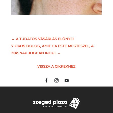
←
A TUDATOS VÁSÁRLÁS ELŐNYEI
7 OKOS DOLOG, AMIT HA ESTE MEGTESZEL, A
MÁSNAP JOBBAN INDUL
→
VISSZA A CIKKEKHEZ