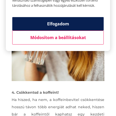
felhasználó számítógépén vagy egyéb eszközén történő
alszik, az másnap kevésbé éber és mentálisan
tárolásához a felhasználók hozzájárulását kell kérniük.
sem lesz a csúcson.
Elfogadom
Módosítom a beállításokat
4. Csökkentsd a koffeint!
Ha hiszed, ha nem, a koffeinbevitel csökkentése
hosszú távon több energiát adhat neked, hiszen
bár a koffeintől kaphatsz egy kezdeti