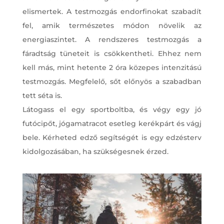
elismertek. A testmozgás endorfinokat szabadít
fel, amik természetes módon növelik az
energiaszintet. A rendszeres testmozgás a
fáradtság tüneteit is csökkentheti. Ehhez nem
kell más, mint hetente 2 óra közepes intenzitású
testmozgás. Megfelelő, sőt előnyös a szabadban
tett séta is.
Látogass el egy sportboltba, és végy egy jó
futócipőt, jógamatracot esetleg kerékpárt és vágj
bele. Kérheted edző segítségét is egy edzésterv
kidolgozásában, ha szükségesnek érzed.