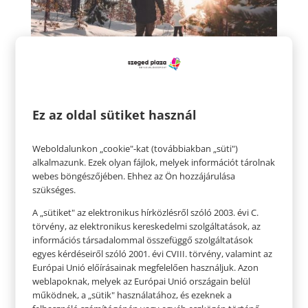
Ez az oldal sütiket használ
3. Igyál több vizet!
Weboldalunkon „cookie"-kat (továbbiakban „süti")
Elengedhetetlen ahhoz, hogy a testünk
alkalmazunk. Ezek olyan fájlok, melyek információt tárolnak
optimális szinten működhessen az, ha
webes böngészőjében. Ehhez az Ön hozzájárulása
szükséges.
megfelelően hidratáltak vagyunk. Azok az
A „sütiket" az elektronikus hírközlésről szóló 2003. évi C.
emberek, akik nem isznak elég vizet
törvény, az elektronikus kereskedelmi szolgáltatások, az
elégedetlenebbek, fáradtabbak. A száj és az
információs társadalommal összefüggő szolgáltatások
orrjáratok kiszárítása negatív hatással lehet az
egyes kérdéseiről szóló 2001. évi CVIII. törvény, valamint az
Európai Unió előírásainak megfelelően használjuk. Azon
alvásra is, és horkoláshoz, rekedtséghez és
weblapoknak, melyek az Európai Unió országain belül
lábgörcsökhöz vezethet. És persze, aki rosszul
működnek, a „sütik" használatához, és ezeknek a