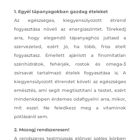
1. Egyél tápanyagokban gazdag ételeket
Az egészséges, kiegyensúlyozott étrend
fogyasztása növeli az energiaszintet. Törekedj
arra, hogy elegendő tápanyaghoz juttasd a
szervezeted, ezért jó, ha több, friss ételt
fogyasztasz. Emellett ajánlott a finomítatlan
szénhidrátok, fehérjék, rostok és omega-3
zsírsavat tartalmazó ételek fogyasztása is. A
kiegyensúlyozott étrendet követi az egészséges
emésztés, ami segít megtisztítani a testet, ezért
mindenképpen érdemes odafigyelni arra, mikor,
mit eszel. Ne feledkezz meg a vitaminok
pótlásáról sem.
2. Mozogj rendszeresen!
A rendszeres testmozgás előnyei széles körben