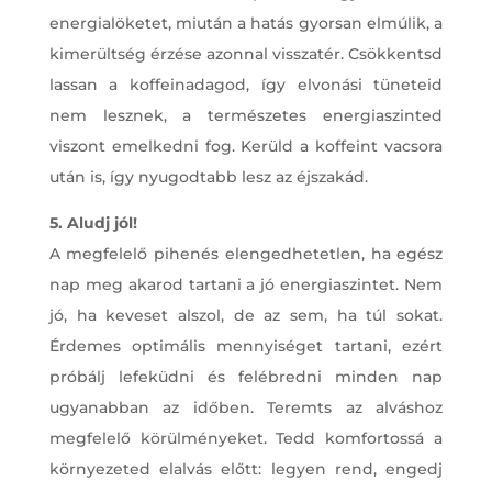
energialöketet, miután a hatás gyorsan elmúlik, a
kimerültség érzése azonnal visszatér. Csökkentsd
lassan a koffeinadagod, így elvonási tüneteid
nem lesznek, a természetes energiaszinted
viszont emelkedni fog. Kerüld a koffeint vacsora
után is, így nyugodtabb lesz az éjszakád.
5. Aludj jól!
A megfelelő pihenés elengedhetetlen, ha egész
nap meg akarod tartani a jó energiaszintet. Nem
jó, ha keveset alszol, de az sem, ha túl sokat.
Érdemes optimális mennyiséget tartani, ezért
próbálj lefeküdni és felébredni minden nap
ugyanabban az időben. Teremts az alváshoz
megfelelő körülményeket. Tedd komfortossá a
környezeted elalvás előtt: legyen rend, engedj