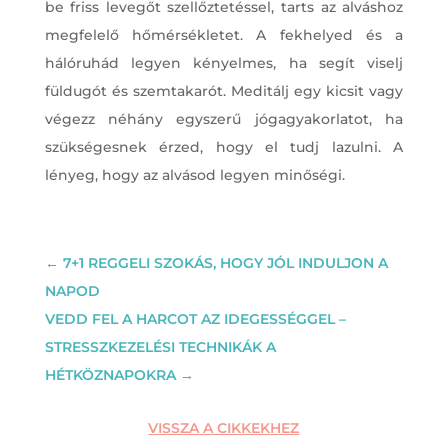
be friss levegőt szellőztetéssel, tarts az alváshoz
megfelelő hőmérsékletet. A fekhelyed és a
hálóruhád legyen kényelmes, ha segít viselj
füldugót és szemtakarót. Meditálj egy kicsit vagy
végezz néhány egyszerű jógagyakorlatot, ha
szükségesnek érzed, hogy el tudj lazulni. A
lényeg, hogy az alvásod legyen minőségi.
←
7+1 REGGELI SZOKÁS, HOGY JÓL INDULJON A
NAPOD
VEDD FEL A HARCOT AZ IDEGESSÉGGEL –
STRESSZKEZELÉSI TECHNIKÁK A
HÉTKÖZNAPOKRA
→
VISSZA A CIKKEKHEZ