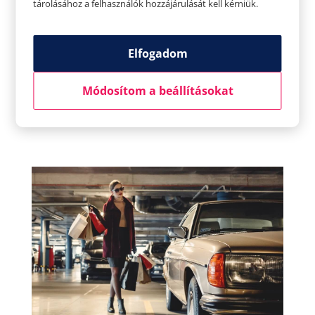
tárolásához a felhasználók hozzájárulását kell kérniük.
mindennapjainkból egy-egy percet arra
szánni, hogy eszünkbe idézzük azokat a
dolgokat, amiknek örülhetünk. Ez az
Elfogadom
egyszerű stratégia segíthet abban, hogy a
dolgok perspektívában maradjanak, és az
Módosítom a beállításokat
életünkből ne csak a rossz dolgokat
vegyük észre, hanem a rengeteg jót is.