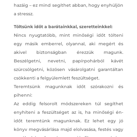
hazáig – ez mind segíthet abban, hogy enyhüljön
a stressz.
Töltsünk időt a barátainkkal, szeretteinkkel:
Nincs nyugtatóbb, mint minőségi időt tölteni
egy másik emberrel, olyannal, aki megért és
akivel biztonságban érezzük magunk.
Beszélgetni, nevetni, papírpohárból kávét
szürcsölgetni, közösen vásárolgatni garantáltan
csökkenti a felgyülemlett feszültséget.
Teremtsünk magunknak időt szórakozni és
pihenni:
Az eddig felsorolt módszereken túl segíthet
enyhíteni a feszültséget az is, ha minőségi én-
időt teremtünk magunknak. Ez lehet egy jó
könyv megvásárlása majd elolvasása, festés vagy