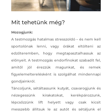
Mit tehetünk még?
Mozogjunk:
A testmozgás hatalmas stresszoldó – és nem kell
sportolónak lenni, vagy órákat eltölteni az
edzőteremben, hogy megtapasztalhassuk az
előnyeit. A testmozgás endorfinokat szabadít fel,
amitől jól érezzük magunkat, és remek
figyelemelterelésként is szolgálhat mindennapi
gondjainkról.
Táncoljunk, sétáltassunk kutyát, csavarogjunk és
nézegessünk kirakatokat, kerékpározzunk,
lépcsőzzünk lift helyett vagy csak kicsit
messzebb állítsuk le az autót és sétáljunk el