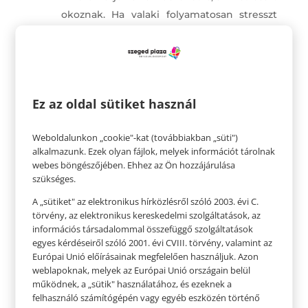
okoznak. Ha valaki folyamatosan stresszt
okoz, érdemes korlátozni a vele töltött idő
mennyiségét, vagy egyszerűen, ha
megoldható, meg is lehet szüntetni vele a
kapcsolatot.
Ez az oldal sütiket használ
Segíthet, ha kimondjuk, ha valami vagy
valaki zavar. Ilyenkor célszerű
Weboldalunkon „cookie"-kat (továbbiakban „süti")
határozottnak lenni és nyíltan és
alkalmazunk. Ezek olyan fájlok, melyek információt tárolnak
tisztelettel közölni a problémáinkat,
webes böngészőjében. Ehhez az Ön hozzájárulása
gyakran már ez segít enyhíteni a
szükséges.
feszültséget.
A „sütiket" az elektronikus hírközlésről szóló 2003. évi C.
Gyakori stresszforrás a tökéletességre való
törvény, az elektronikus kereskedelmi szolgáltatások, az
információs társadalommal összefüggő szolgáltatások
törekvés, hiszen együtt jár a kudarc
egyes kérdéseiről szóló 2001. évi CVIII. törvény, valamint az
érzésével. Tanuljuk meg, hogy az ,,elég jó”
Európai Unió előírásainak megfelelően használjuk. Azon
elég legyen, ezzel sok feszültségtől
weblapoknak, melyek az Európai Unió országain belül
kímélhetjük meg magunk.
működnek, a „sütik" használatához, és ezeknek a
felhasználó számítógépén vagy egyéb eszközén történő
Legyünk hálásak: Érdemes a