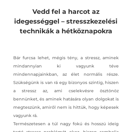
Vedd fel a harcot az
idegességgel – stresszkezelési
technikák a hétköznapokra
Bár furcsa lehet, mégis tény, a stressz, aminek
mindannyian ki vagyunk téve
mindennapjainkban, az élet normális része.
Szükségünk is van rá egy bizonyos szintig, hiszen
a stressz az, ami cselekvésre ösztönöz
bennünket, és aminek hatására olyan dolgokat is
megteszünk, amiről nem is hittük, hogy képesek
vagyunk rá.
Természetesen a túl nagy fokú és hosszú ideig
tartó stressz problémát okoz, hiszen rombolja