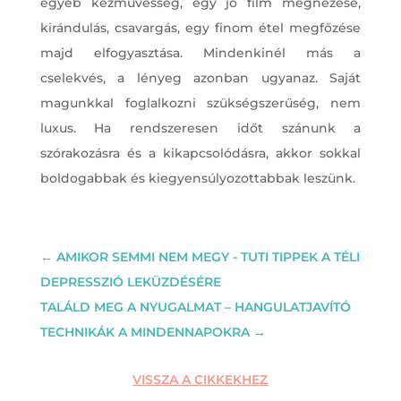
egyéb kézművesség, egy jó film megnézése,
kirándulás, csavargás, egy finom étel megfőzése
majd elfogyasztása. Mindenkinél más a
cselekvés, a lényeg azonban ugyanaz. Saját
magunkkal foglalkozni szükségszerűség, nem
luxus. Ha rendszeresen időt szánunk a
szórakozásra és a kikapcsolódásra, akkor sokkal
boldogabbak és kiegyensúlyozottabbak leszünk.
←
AMIKOR SEMMI NEM MEGY - TUTI TIPPEK A TÉLI
DEPRESSZIÓ LEKÜZDÉSÉRE
TALÁLD MEG A NYUGALMAT – HANGULATJAVÍTÓ
TECHNIKÁK A MINDENNAPOKRA
→
VISSZA A CIKKEKHEZ