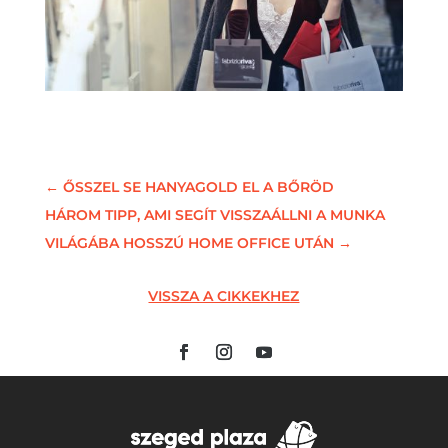
←
ŐSSZEL SE HANYAGOLD EL A BŐRÖD
HÁROM TIPP, AMI SEGÍT VISSZAÁLLNI A MUNKA
VILÁGÁBA HOSSZÚ HOME OFFICE UTÁN
→
VISSZA A CIKKEKHEZ