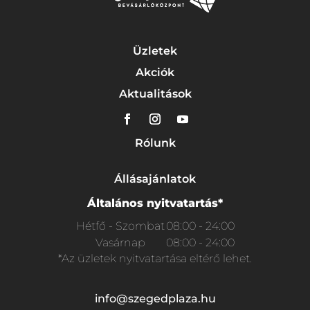
Üzletek
Akciók
Aktualitások
Rólunk
Állásajánlatok
Általános nyitvatartás*
Hétfő - Szombat
08:00 - 24:00
Vasárnap
08:00 - 24:00
*Az üzletek nyitvatartása eltérő lehet.
info@szegedplaza.hu