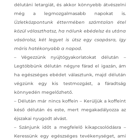
délutáni letargiát, és akkor könnyebb átvészelni
még a legmozgalmasabb napokat is.
Üzletközpontunk éttermében számtalan étel
közül választhatsz, ha nálunk ebédelsz és utána
vásárolsz, két legyet is ütsz egy csapásra, így
máris hatékonyabb a napod.
– Végezzünk nyújtógyakorlatokat délután –
Legtöbbünk délután négyre fárad el igazán, ám
ha egészséges ebédet választunk, majd délután
végzünk egy kis testmozgást, a fáradtság
könnyedén megelőzhető.
– Délután már nincs koffein – Kerüljük a koffeint
késő délután és este, mert megakadályozza az
éjszakai nyugodt alvást.
– Szánjunk időt a megfelelő kikapcsolódásra –
Keressünk egy egészséges tevékenységet, ami