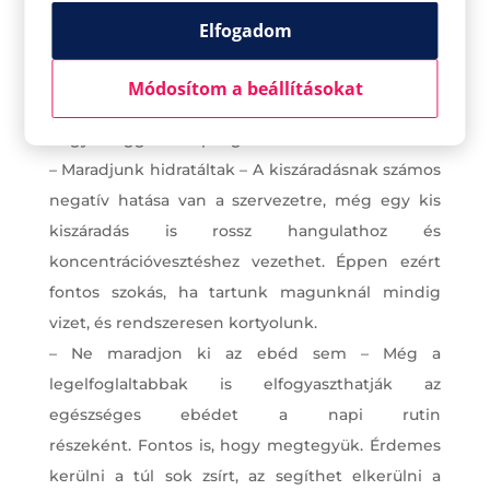
segíthet!
Elfogadom
– Együnk egy jó reggelit – Ha reggelit
fogyasztunk, azzal mindenképpen jót teszünk
Módosítom a beállításokat
magunknak. Nem véletlenül tartja a mondás,
hogy a reggeli a nap legfontosabb étkezése.
– Maradjunk hidratáltak – A kiszáradásnak számos
negatív hatása van a szervezetre, még egy kis
kiszáradás is rossz hangulathoz és
koncentrációvesztéshez vezethet. Éppen ezért
fontos szokás, ha tartunk magunknál mindig
vizet, és rendszeresen kortyolunk.
– Ne maradjon ki az ebéd sem – Még a
legelfoglaltabbak is elfogyaszthatják az
egészséges ebédet a napi rutin
részeként. Fontos is, hogy megtegyük. Érdemes
kerülni a túl sok zsírt, az segíthet elkerülni a