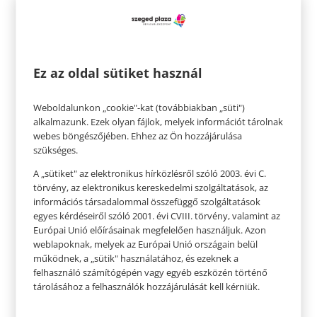
Ez az oldal sütiket használ
Weboldalunkon „cookie"-kat (továbbiakban „süti")
A legjobb napi rutinok az egészséges élethez
alkalmazunk. Ezek olyan fájlok, melyek információt tárolnak
webes böngészőjében. Ehhez az Ön hozzájárulása
Időbe telhet, hogy kialakítsuk a számunkra
szükséges.
ideális napi rutint. Könnyítésül összeszedtünk
A „sütiket" az elektronikus hírközlésről szóló 2003. évi C.
néhány példát, amik egészségesek, és
törvény, az elektronikus kereskedelmi szolgáltatások, az
segíthetnek:
információs társadalommal összefüggő szolgáltatások
egyes kérdéseiről szóló 2001. évi CVIII. törvény, valamint az
– Kezdjük a napot egy pohár citromos vízzel – ez
Európai Unió előírásainak megfelelően használjuk. Azon
weblapoknak, melyek az Európai Unió országain belül
egészséges, frissítő szokás, és a testünknek is jó.
működnek, a „sütik" használatához, és ezeknek a
– Tornázzunk reggel – A kora reggeli edzés javítja
felhasználó számítógépén vagy egyéb eszközén történő
tárolásához a felhasználók hozzájárulását kell kérniük.
az energiaszintet és a keringést, és ösztönzi a jó
nyirokfunkciót. Naponta 20-30 perc már