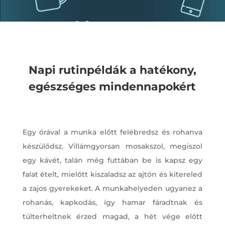
Napi rutinpéldák a hatékony,
egészséges mindennapokért
Egy órával a munka előtt felébredsz és rohanva
készülődsz. Villámgyorsan mosakszol, megiszol
egy kávét, talán még futtában be is kapsz egy
falat ételt, mielőtt kiszaladsz az ajtón és kitereled
a zajos gyerekeket. A munkahelyeden ugyanez a
rohanás, kapkodás, így hamar fáradtnak és
túlterheltnek érzed magad, a hét vége előtt