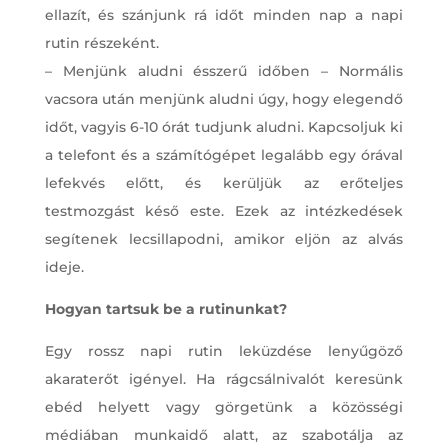
ellazít, és szánjunk rá időt minden nap a napi
rutin részeként.
– Menjünk aludni ésszerű időben – Normális
vacsora után menjünk aludni úgy, hogy elegendő
időt, vagyis 6-10 órát tudjunk aludni. Kapcsoljuk ki
a telefont és a számítógépet legalább egy órával
lefekvés előtt, és kerüljük az erőteljes
testmozgást késő este. Ezek az intézkedések
segítenek lecsillapodni, amikor eljön az alvás
ideje.
Hogyan tartsuk be a rutinunkat?
Egy rossz napi rutin leküzdése lenyűgöző
akaraterőt igényel. Ha rágcsálnivalót keresünk
ebéd helyett vagy görgetünk a közösségi
médiában munkaidő alatt, az szabotálja az