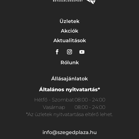
Üzletek
Akciók
Aktualitások
Rólunk
Állásajánlatok
Általános nyitvatartás*
Hétfő - Szombat
08:00 - 24:00
Vasárnap
08:00 - 24:00
*Az üzletek nyitvatartása eltérő lehet.
info@szegedplaza.hu