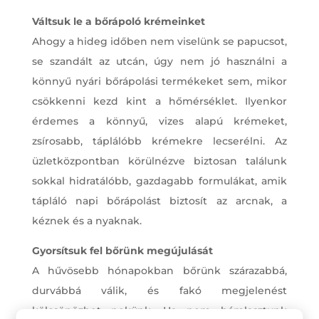
Váltsuk le a bőrápoló krémeinket
Ahogy a hideg időben nem viselünk se papucsot,
se szandált az utcán, úgy nem jó használni a
könnyű nyári bőrápolási termékeket sem, mikor
csökkenni kezd kint a hőmérséklet. Ilyenkor
érdemes a könnyű, vizes alapú krémeket,
zsírosabb, táplálóbb krémekre lecserélni. Az
üzletközpontban körülnézve biztosan találunk
sokkal hidratálóbb, gazdagabb formulákat, amik
tápláló napi bőrápolást biztosít az arcnak, a
kéznek és a nyaknak.
Gyorsítsuk fel bőrünk megújulását
A hűvösebb hónapokban bőrünk szárazabbá,
durvábbá válik, és fakó megjelenést
kölcsönözhet nekünk. Ha nem hámlasztunk