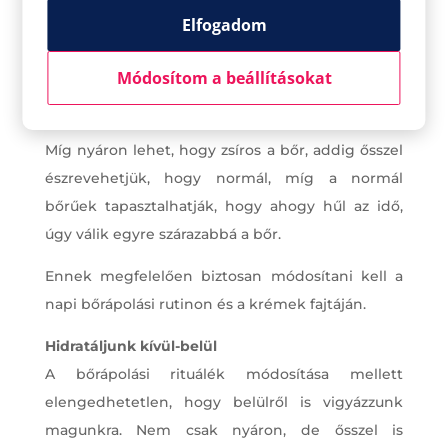
Elfogadom
Változik az évszak – változhat a bőr
Módosítom a beállításokat
A bőrápolásnál fontos észben tartani, hogy az
évszakok változásával a bőr típusa is változhat.
Míg nyáron lehet, hogy zsíros a bőr, addig ősszel
észrevehetjük, hogy normál, míg a normál
bőrűek tapasztalhatják, hogy ahogy hűl az idő,
úgy válik egyre szárazabbá a bőr.
Ennek megfelelően biztosan módosítani kell a
napi bőrápolási rutinon és a krémek fajtáján.
Hidratáljunk kívül-belül
A bőrápolási rituálék módosítása mellett
elengedhetetlen, hogy belülről is vigyázzunk
magunkra. Nem csak nyáron, de ősszel is