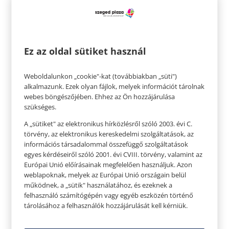
rendszeresen, felhalmozódhat a száraz, pelyhes
bőr, ami a pórusok eltömődéséhez vezethet. Az
arc, a nyak és a dekoltázs bőrének megfiatalítása
Ez az oldal sütiket használ
érdekében, bőrsejtek megújulásának
felgyorsítására érdemes otthon rendszeresen és
Weboldalunkon „cookie"-kat (továbbiakban „süti")
alaposan hámlasztunk, így eltávolítjuk az elhalt
alkalmazunk. Ezek olyan fájlok, melyek információt tárolnak
bőrsejteket, gyorsítva a megújulást.
webes böngészőjében. Ehhez az Ön hozzájárulása
szükséges.
A „sütiket" az elektronikus hírközlésről szóló 2003. évi C.
törvény, az elektronikus kereskedelmi szolgáltatások, az
információs társadalommal összefüggő szolgáltatások
egyes kérdéseiről szóló 2001. évi CVIII. törvény, valamint az
Európai Unió előírásainak megfelelően használjuk. Azon
weblapoknak, melyek az Európai Unió országain belül
működnek, a „sütik" használatához, és ezeknek a
felhasználó számítógépén vagy egyéb eszközén történő
tárolásához a felhasználók hozzájárulását kell kérniük.