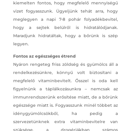
kiemelten fontos, hogy megfelelő mennyiségű
vizet fogyasszunk. Ügyeljünk tehát arra, hogy
meglegyen a napi 7-8 pohár folyadékbevitel,
hogy a sejtek belülről is hidratálódjanak.
Maradjunk hidratáltak, hogy a bőrünk is szép
legyen.
Fontos az egészséges étrend
Nyáron rengeteg friss zöldség és gyümölcs áll a
rendelkezésünkre, könnyű volt biztosítani a
megfelelő vitaminbevitelt. Ősszel is oda kell
figyelnünk a táplálkozásunkra – nemcsak az
immunrendszerünk erősítése miatt, de a bőrünk
egészsége miatt is. Fogyasszunk minél többet az
idénygyümölcsökből, ha pedig a
szervezetünknek extra vitaminbevitelre van
szüksége, a drogériákban számos