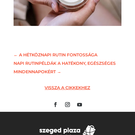
←
A HÉTKÖZNAPI RUTIN FONTOSSÁGA
NAPI RUTINPÉLDÁK A HATÉKONY, EGÉSZSÉGES
MINDENNAPOKÉRT
→
VISSZA A CIKKEKHEZ