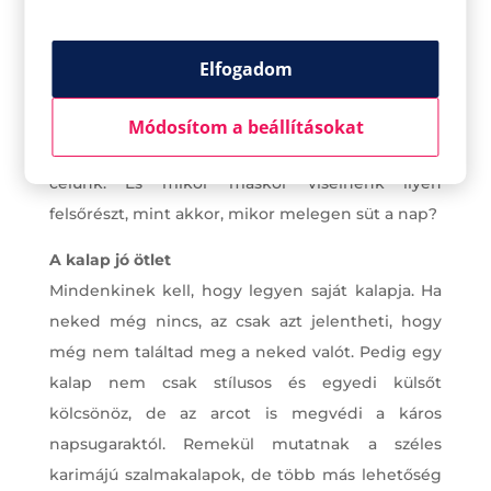
ruházat. Minden üzletben, így nálunk az
üzletközpontban is kaphatóak váll nélküli felsők,
Elfogadom
amik elegánsak, nőiesek. Nyáron egyébként is
törekszünk arra, hogy a bőrünk levegőzzön,
Módosítom a beállításokat
ezekben a nőies felsőkben pedig el is érjük a
célunk. És mikor máskor viselnénk ilyen
felsőrészt, mint akkor, mikor melegen süt a nap?
A kalap jó ötlet
Mindenkinek kell, hogy legyen saját kalapja. Ha
neked még nincs, az csak azt jelentheti, hogy
még nem találtad meg a neked valót. Pedig egy
kalap nem csak stílusos és egyedi külsőt
kölcsönöz, de az arcot is megvédi a káros
napsugaraktól. Remekül mutatnak a széles
karimájú szalmakalapok, de több más lehetőség