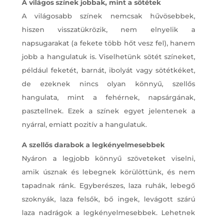
A világos színek jobbak, mint a sötétek
A világosabb színek nemcsak hűvösebbek,
hiszen visszatükrözik, nem elnyelik a
napsugarakat (a fekete több hőt vesz fel), hanem
jobb a hangulatuk is. Viselhetünk sötét színeket,
például feketét, barnát, ibolyát vagy sötétkéket,
de ezeknek nincs olyan könnyű, szellős
hangulata, mint a fehérnek, napsárgának,
pasztellnek. Ezek a színek egyet jelentenek a
nyárral, emiatt pozitív a hangulatuk.
A szellős darabok a legkényelmesebbek
Nyáron a legjobb könnyű szöveteket viselni,
amik úsznak és lebegnek körülöttünk, és nem
tapadnak ránk. Egyberészes, laza ruhák, lebegő
szoknyák, laza felsők, bő ingek, levágott szárú
laza nadrágok a legkényelmesebbek. Lehetnek