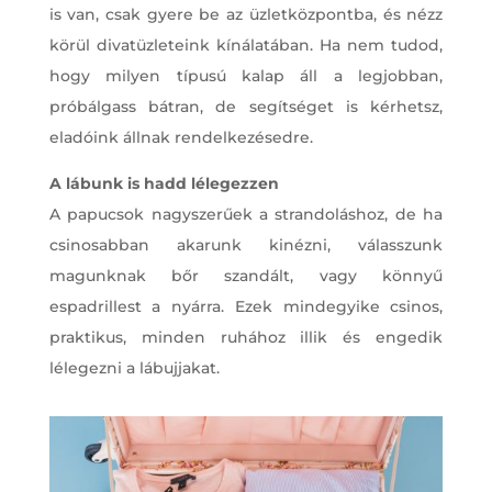
is van, csak gyere be az üzletközpontba, és nézz
körül divatüzleteink kínálatában. Ha nem tudod,
hogy milyen típusú kalap áll a legjobban,
próbálgass bátran, de segítséget is kérhetsz,
eladóink állnak rendelkezésedre.
A lábunk is hadd lélegezzen
A papucsok nagyszerűek a strandoláshoz, de ha
csinosabban akarunk kinézni, válasszunk
magunknak bőr szandált, vagy könnyű
espadrillest a nyárra. Ezek mindegyike csinos,
praktikus, minden ruhához illik és engedik
lélegezni a lábujjakat.