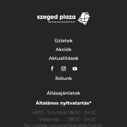
Üzletek
Akciók
Aktualitások
Rólunk
Állásajánlatok
Általános nyitvatartás*
Hétfő - Szombat
08:00 - 24:00
Vasárnap
08:00 - 24:00
*Az üzletek nyitvatartása eltérő lehet.