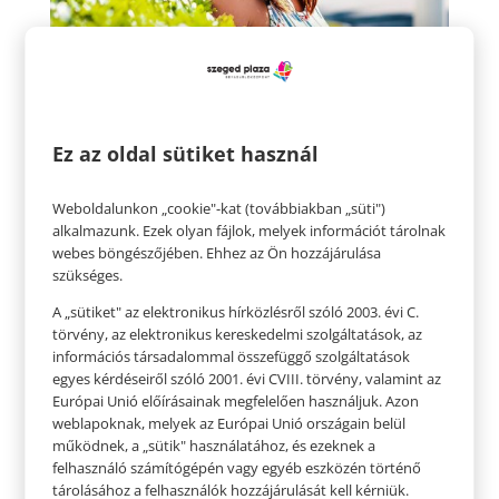
Egyensúlyozd ki a ruháid
A melegben előkerülnek a topok, miniruhák.
Ez az oldal sütiket használ
Minden korosztálynak praktikus tipp, ha
egyensúlyban tartjuk a ruházatot, azaz egy
Weboldalunkon „cookie"-kat (továbbiakban „süti")
alkalmazunk. Ezek olyan fájlok, melyek információt tárolnak
hosszabb szoknyával ujjatlan felsőt vagy topot
webes böngészőjében. Ehhez az Ön hozzájárulása
hordunk, egy hosszabb ujjú, vagy többet takaró
szükséges.
felsővel pedig miniszoknyát. Ennek a szabálynak
A „sütiket" az elektronikus hírközlésről szóló 2003. évi C.
a betartása biztosítja, hogy a ruházat elegáns
törvény, az elektronikus kereskedelmi szolgáltatások, az
információs társadalommal összefüggő szolgáltatások
maradjon, és ne mutasson meg mindent egy
egyes kérdéseiről szóló 2001. évi CVIII. törvény, valamint az
mozdulattal.
Európai Unió előírásainak megfelelően használjuk. Azon
weblapoknak, melyek az Európai Unió országain belül
A váll nélküli felsőrész mindig jól mutat, és
működnek, a „sütik" használatához, és ezeknek a
praktikus is
felhasználó számítógépén vagy egyéb eszközén történő
tárolásához a felhasználók hozzájárulását kell kérniük.
Pár évente újra divatba jön a váll nélküli