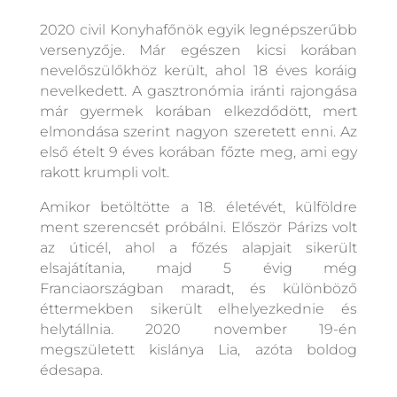
2020 civil Konyhafőnök egyik legnépszerűbb
versenyzője. Már egészen kicsi korában
nevelőszülőkhöz került, ahol 18 éves koráig
nevelkedett. A gasztronómia iránti rajongása
már gyermek korában elkezdődött, mert
elmondása szerint nagyon szeretett enni. Az
első ételt 9 éves korában főzte meg, ami egy
rakott krumpli volt.
Amikor betöltötte a 18. életévét, külföldre
ment szerencsét próbálni. Először Párizs volt
az úticél, ahol a főzés alapjait sikerült
elsajátítania, majd 5 évig még
Franciaországban maradt, és különböző
éttermekben sikerült elhelyezkednie és
helytállnia. 2020 november 19-én
megszületett kislánya Lia, azóta boldog
édesapa.