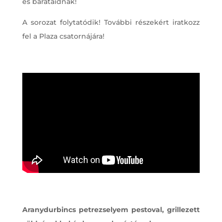
és barátaidnak!
A sorozat folytatódik! További részekért iratkozz
fel a Plaza csatornájára!
Aranydurbincs petrezselyem pestoval, grillezett