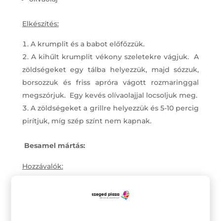
Elkészítés:
A krumplit és a babot előfőzzük.
A kihűlt krumplit vékony szeletekre vágjuk. A
zöldségeket egy tálba helyezzük, majd sózzuk,
borsozzuk és friss apróra vágott rozmaringgal
megszórjuk. Egy kevés olívaolajjal locsoljuk meg.
A zöldségeket a grillre helyezzük és 5-10 percig
pirítjuk, míg szép színt nem kapnak.
Besamel mártás:
Hozzávalók:
2 evk vaj
2 evk liszt
5dl tej