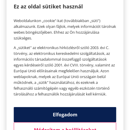
só
Ez az oldal sütiket használ
bors
Weboldalunkon „cookie"-kat (továbbiakban „süti")
Elkészítés:
alkalmazunk. Ezek olyan fájlok, melyek információt tárolnak
webes böngészőjében. Ehhez az Ön hozzájárulása
A vajat felforrósítjuk, belekeverjük a lisztet, és
szükséges.
lassú tűzön forraljuk. Amikor a vaj elkezd habzani,
A „sütiket" az elektronikus hírközlésről szóló 2003. évi C.
hozzáadjuk a felforrósított tejet, és gyorsan
törvény, az elektronikus kereskedelmi szolgáltatások, az
információs társadalommal összefüggő szolgáltatások
elkeverjük. Körülbelül 2 percig forraljuk. Amikor
egyes kérdéseiről szóló 2001. évi CVIII. törvény, valamint az
elkészült, sóval és borssal fűszerezzük.
Európai Unió előírásainak megfelelően használjuk. Azon
weblapoknak, melyek az Európai Unió országain belül
Tálalás:
működnek, a „sütik" használatához, és ezeknek a
felhasználó számítógépén vagy egyéb eszközén történő
A besamel mártásból egy keveset a tányér aljára
tárolásához a felhasználók hozzájárulását kell kérniük.
kenünk, majd erre fektetjük a halat. A grillezett
zöldségeket a hal mellé tesszük. Végezetül, ha
Elfogadom
szeretnénk friss petrezselyem pestoval
átkenhetjük a halat. Ha szeretnék egy gerezd
Módosítom a beállításokat