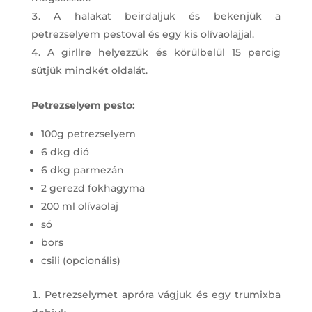
A halakat beirdaljuk és bekenjük a
petrezselyem pestoval és egy kis olívaolajjal.
A girllre helyezzük és körülbelül 15 percig
sütjük mindkét oldalát.
Petrezselyem pesto:
100g petrezselyem
6 dkg dió
6 dkg parmezán
2 gerezd fokhagyma
200 ml olívaolaj
só
bors
csili (opcionális)
Petrezselymet apróra vágjuk és egy trumixba