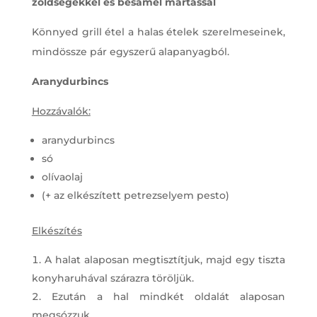
zöldségekkel és besamel mártással
Könnyed grill étel a halas ételek szerelmeseinek,
mindössze pár egyszerű alapanyagból.
Aranydurbincs
Hozzávalók:
aranydurbincs
só
olívaolaj
(+ az elkészített petrezselyem pesto)
Elkészítés
A halat alaposan megtisztítjuk, majd egy tiszta
konyharuhával szárazra töröljük.
Ezután a hal mindkét oldalát alaposan
megsózzuk.