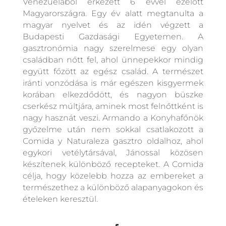
Venezuelából érkezett 6 évvel ezelőtt
Magyarországra. Egy év alatt megtanulta a
magyar nyelvet és az idén végzett a
Budapesti Gazdasági Egyetemen. A
gasztronómia nagy szerelmese egy olyan
családban nőtt fel, ahol ünnepekkor mindig
együtt főzött az egész család. A természet
iránti vonzódása is már egészen kisgyermek
korában elkezdődött, és nagyon büszke
cserkész múltjára, aminek most felnőttként is
nagy hasznát veszi. Armando a Konyhafőnök
győzelme után nem sokkal csatlakozott a
Comida y Naturaleza gasztro oldalhoz, ahol
egykori vetélytársával, Jánossal közösen
készítenek különböző recepteket. A Comida
célja, hogy közelebb hozza az embereket a
természethez a különböző alapanyagokon és
ételeken keresztül.