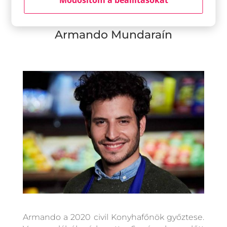
citrom levét csöpögtethetjük a halra.
Armando Mundaraín
Armando a 2020 civil Konyhafőnök győztese.