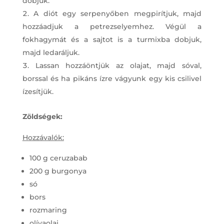
dobjuk.
A diót egy serpenyőben megpirítjuk, majd
hozzáadjuk a petrezselyemhez. Végül a
fokhagymát és a sajtot is a turmixba dobjuk,
majd ledaráljuk.
Lassan hozzáöntjük az olajat, majd sóval,
borssal és ha pikáns ízre vágyunk egy kis csilivel
ízesítjük.
Zöldségek:
Hozzávalók:
100 g ceruzabab
200 g burgonya
só
bors
rozmaring
olívaolaj