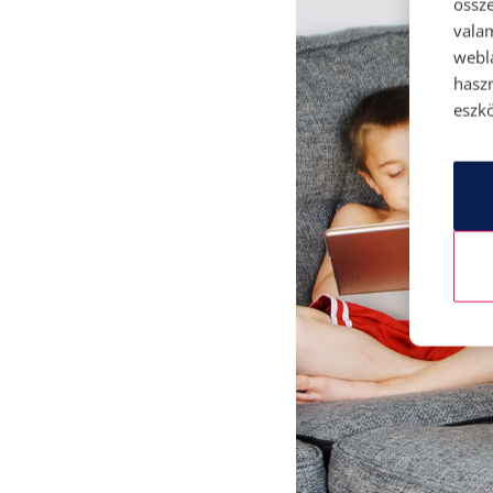
össze
vala
webl
hasz
eszkö