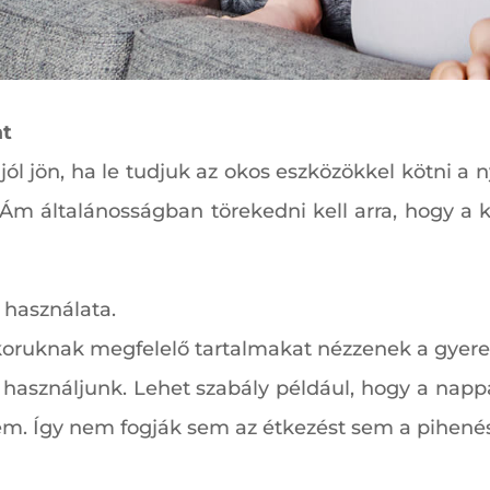
at
l jön, ha le tudjuk az okos eszközökkel kötni a 
 Ám általánosságban törekedni kell arra, hogy a 
 használata.
 koruknak megfelelő tartalmakat nézzenek a gyere
s használjunk. Lehet szabály például, hogy a napp
em. Így nem fogják sem az étkezést sem a pihené