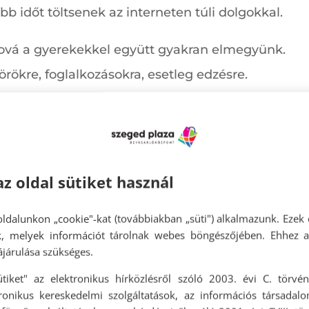
bb időt töltsenek az interneten túli dolgokkal.
hová a gyerekekkel együtt gyakran elmegyünk.
örökre, foglalkozásokra, esetleg edzésre.
at: lehet közösen kirándulni, kertészkedni, társa
be is belevághatunk, például a gyerekszoba ki
álni és fagyizni, miközben jókat beszélgetünk.
 kijelölhetünk könyveket, amiket a gyereknek e
az oldal sütiket használ
va közösen is összeválogathatjuk a könyveket.
ldalunkon „cookie"-kat (továbbiakban „süti") alkalmazunk. Ezek 
ok, melyek információt tárolnak webes böngészőjében. Ehhez 
rengeteg tevékenység vonzza a gyerekek figye
járulása szükséges.
ülőnek csak fel kell ajánlani az alternatívákat.
ütiket" az elektronikus hírközlésről szóló 2003. évi C. törvén
tronikus kereskedelmi szolgáltatások, az információs társadal