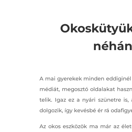
Okoskütyük
néhány
A mai gyerekek minden eddiginél t
médiát, megosztó oldalakat haszn
telik. Igaz ez a nyári szünetre i
dolgozik, így kevésbé ér rá odafigye
Az okos eszközök ma már az életü