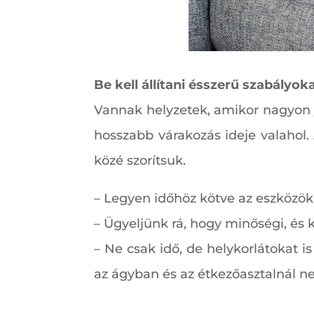
Be kell állítani ésszerű szabályok
Vannak helyzetek, amikor nagyon jó
hosszabb várakozás ideje valahol.
közé szorítsuk.
– Legyen időhöz kötve az eszközök
– Ügyeljünk rá, hogy minőségi, és
– Ne csak idő, de helykorlátokat i
az ágyban és az étkezőasztalnál n