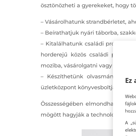
ösztönözheti a gyerekeket, hogy tö
– Vásárolhatunk strandbérletet, a
– Beírathatjuk nyári táborba, szakk
– Kitalálhatunk családi programok
horderejű közös családi projekt
moziba, vásárolgatni vagy csak sét
– Készíthetünk olvasmánylistát,
Ez 
üzletközpont könyvesboltjában jár
Webo
fájl
Összességében elmondható, hogy 
hozzá
mögött hagyják a technológiát, a sz
A „s
elek