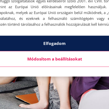
függő szolgáltatások egyes kérdéseiről szóló 2001. évi CVIII. tö
mint az Európai Unió előírásainak megfelelően használjuk.
apoknak, melyek az Európai Unió országain belül működnek, a „s
nálatához, és ezeknek a felhasználó számítógépén vagy 
zén történő tárolásához a felhasználók hozzájárulását kell kérniü
Elfogadom
Módosítom a beállításokat