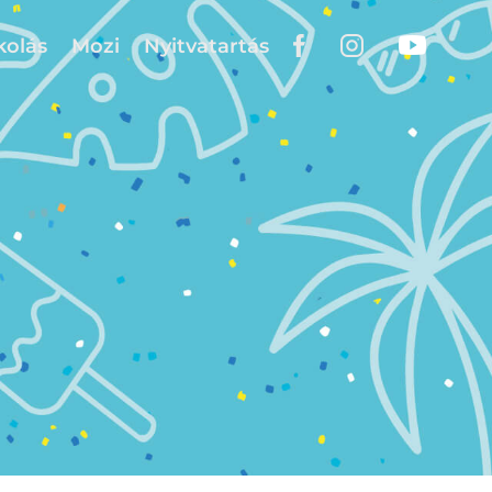
kolás
Mozi
Nyitvatartás