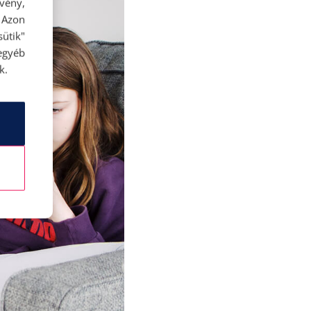
rvény,
 Azon
ütik"
egyéb
k.