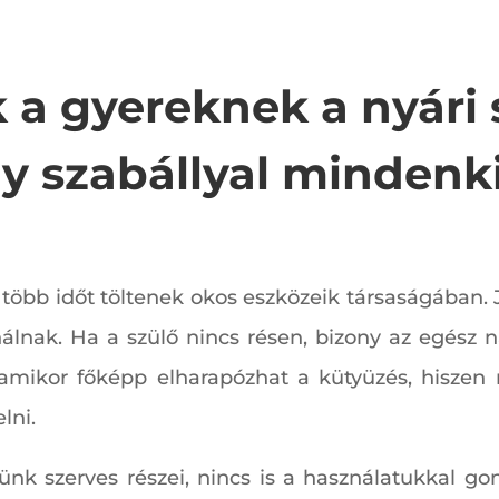
 a gyereknek a nyári 
 szabállyal mindenki 
öbb időt töltenek okos eszközeik társaságában. 
álnak. Ha a szülő nincs résen, bizony az egész 
s, amikor főképp elharapózhat a kütyüzés, hiszen
lni.
nk szerves részei, nincs is a használatukkal g