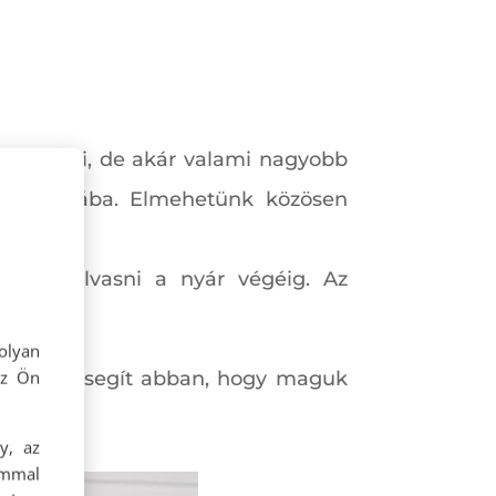
sjátékozni, de akár valami nagyobb
dekorálásába. Elmehetünk közösen
l kell olvasni a nyár végéig. Az
olyan
az Ön
lmét, és segít abban, hogy maguk
y, az
ommal