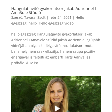
Hangulatjavító gyakorlatsor Jakab Adriennel I
AmaSole Stúdió
Szerző:
Tavaszi Zsolt
|
febr 24, 2021
|
Hello
egészség
,
hello
,
Hello egészség videó
hello egészség Hangulatjavító gyakorlatsor Jakab
Adriennel I AmaSole Stúdió Jakab Adrienn a legújabb
videójában olyan kedélyjavító mozdulatsort mutat
be, amely nem csak ellazítja, hanem csupa pozitív
energiával is feltölti az embert! Tarts Adrival és
próbáld ki Te is!...