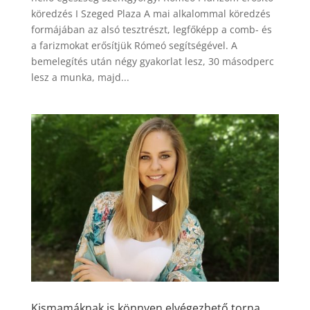
köredzés I Szeged Plaza A mai alkalommal köredzés
formájában az alsó tesztrészt, legfőképp a comb- és
a farizmokat erősítjük Rómeó segítségével. A
bemelegítés után négy gyakorlat lesz, 30 másodperc
lesz a munka, majd...
Kismamáknak is könnyen elvégezhető torna