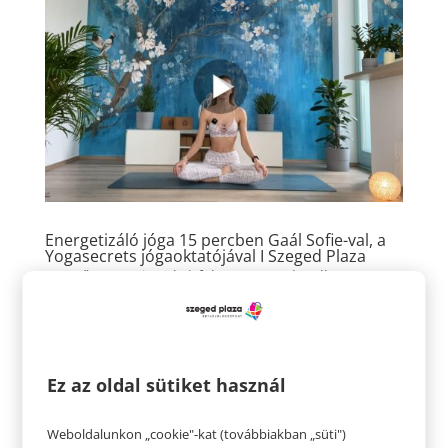
Energetizáló jóga 15 percben Gaál Sofie-val, a
Yogasecrets jógaoktatójával I Szeged Plaza
Szerző:
Tavaszi Zsolt
|
febr 22, 2021
|
Hello
egészség
,
hello
,
Hello egészség videó
hello egészség Energetizáló jóga 15 percben Gaál
Sofie-val, a Yogasecrets jógaoktatójával I Szeged
Ez az oldal sütiket használ
Plaza Frissítsd fel magad ezzel a 15 perces
energetizáló gyakorlatsorral bármely napszakban és
élvezd a pozitív hatásait! Nincs másra szükséged,
Weboldalunkon „cookie"-kat (továbbiakban „süti")