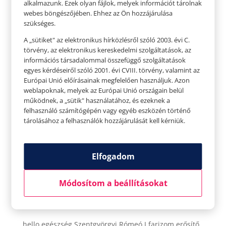
alkalmazunk. Ezek olyan fájlok, melyek információt tárolnak
csak egy matracra és 15...
webes böngészőjében. Ehhez az Ön hozzájárulása
szükséges.
A „sütiket" az elektronikus hírközlésről szóló 2003. évi C.
törvény, az elektronikus kereskedelmi szolgáltatások, az
információs társadalommal összefüggő szolgáltatások
egyes kérdéseiről szóló 2001. évi CVIII. törvény, valamint az
Európai Unió előírásainak megfelelően használjuk. Azon
weblapoknak, melyek az Európai Unió országain belül
működnek, a „sütik" használatához, és ezeknek a
felhasználó számítógépén vagy egyéb eszközén történő
tárolásához a felhasználók hozzájárulását kell kérniük.
Elfogadom
Szentgyörgyi Rómeó I farizom erősítő köredzés
I Szeged Palaza
Módosítom a beállításokat
Szerző:
Tavaszi Zsolt
|
febr 21, 2021
|
Hello
egészség
,
hello
,
Hello egészség videó
hello egészség Szentgyörgyi Rómeó I farizom erősítő