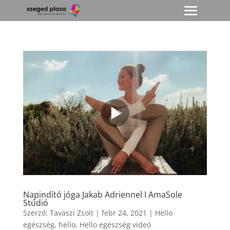
Napindító jóga Jakab Adriennel I AmaSole
Stúdió
Szerző:
Tavaszi Zsolt
|
febr 24, 2021
|
Hello
egészség
,
hello
,
Hello egészség videó