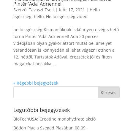
Pintér ’Ada’ Adriennel!
Szerző:
Tavaszi Zsolt
|
febr 17, 2021
|
Hello
egészség
,
hello
,
Hello egészség videó
hello egészség Kismamáknak is könnyen elvégezhető
torna Pintér ’Ada’ Adriennel! Ada 20 perces
videójában olyan gyakorlatsort mutat be, amelyet
várandósan is könnyedén el lehet végezni otthon a
12. héttől. Tartsatok Adával, érezzétek jól és fitten
magatokat pocakkal...
« Régebbi bejegyzések
Legutóbbi bejegyzések
BioTechUSA: Creatine monohydrate akció
Bödön Piac a Szeged Plazában 08.09.