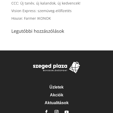
CCC: Új tanév, új kalandok, új kedvencek!
Vision Express: szemüveg-előfizetés
House: Farmer IKONOK
Legutóbbi hozzászólások
Üzletek
Akciók
Aktualitások