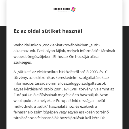
Legutóbbi hozzászólások
Ez az oldal sütiket használ
Weboldalunkon „cookie"-kat (továbbiakban „süti")
alkalmazunk. Ezek olyan fájlok, melyek információt tárolnak
webes böngészőjében. Ehhez az Ön hozzájárulása
szükséges.
Üzletek
A „sütiket" az elektronikus hírközlésről szóló 2003. évi C.
Akciók
törvény, az elektronikus kereskedelmi szolgáltatások, az
információs társadalommal összefüggő szolgáltatások
Aktualitások
egyes kérdéseiről szóló 2001. évi CVIII. törvény, valamint az
Európai Unió előírásainak megfelelően használjuk. Azon
weblapoknak, melyek az Európai Unió országain belül
működnek, a „sütik" használatához, és ezeknek a
Rólunk
felhasználó számítógépén vagy egyéb eszközén történő
tárolásához a felhasználók hozzájárulását kell kérniük.
Állásajánlatok