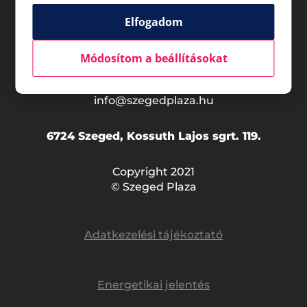
Általános nyitvatartás*
Elfogadom
Hétfő - Szombat
08:00 - 24:00
Vasárnap
08:00 - 24:00
Módosítom a beállításokat
*Az üzletek nyitvatartása eltérő lehet.
info@szegedplaza.hu
6724 Szeged, Kossuth Lajos sgrt. 119.
Copyright 2021
© Szeged Plaza
Adatkezelési tájékoztató
Energetikai jelentés