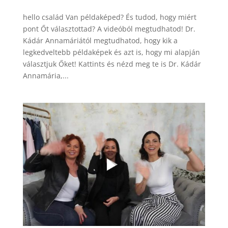
hello család Van példaképed? És tudod, hogy miért
pont Őt választottad? A videóból megtudhatod! Dr.
Kádár Annamáriától megtudhatod, hogy kik a
legkedveltebb példaképek és azt is, hogy mi alapján
választjuk Őket! Kattints és nézd meg te is Dr. Kádár
Annamária,...