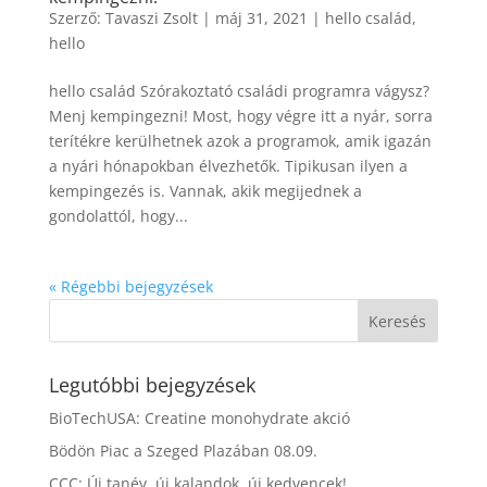
Szerző:
Tavaszi Zsolt
|
máj 31, 2021
|
hello család
,
hello
hello család Szórakoztató családi programra vágysz?
Menj kempingezni! Most, hogy végre itt a nyár, sorra
terítékre kerülhetnek azok a programok, amik igazán
a nyári hónapokban élvezhetők. Tipikusan ilyen a
kempingezés is. Vannak, akik megijednek a
gondolattól, hogy...
« Régebbi bejegyzések
Legutóbbi bejegyzések
BioTechUSA: Creatine monohydrate akció
Bödön Piac a Szeged Plazában 08.09.
CCC: Új tanév, új kalandok, új kedvencek!