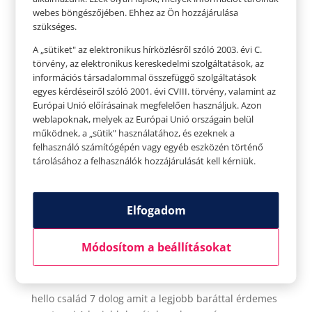
webes böngészőjében. Ehhez az Ön hozzájárulása
szükséges.
A „sütiket" az elektronikus hírközlésről szóló 2003. évi C.
törvény, az elektronikus kereskedelmi szolgáltatások, az
információs társadalommal összefüggő szolgáltatások
egyes kérdéseiről szóló 2001. évi CVIII. törvény, valamint az
Európai Unió előírásainak megfelelően használjuk. Azon
weblapoknak, melyek az Európai Unió országain belül
működnek, a „sütik" használatához, és ezeknek a
felhasználó számítógépén vagy egyéb eszközén történő
tárolásához a felhasználók hozzájárulását kell kérniük.
Elfogadom
7 dolog amit a legjobb baráttal érdemes
megtenni
Módosítom a beállításokat
Szerző:
Tavaszi Zsolt
|
jún 7, 2021
|
hello család
,
hello
hello család 7 dolog amit a legjobb baráttal érdemes