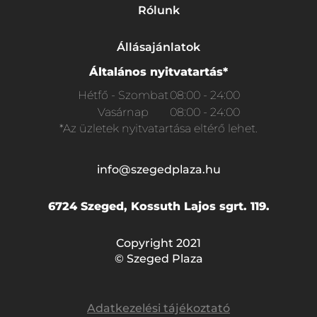
Rólunk
Állásajánlatok
Általános nyitvatartás*
Hétfő - Szombat
08:00 - 24:00
Vasárnap
08:00 - 24:00
*Az üzletek nyitvatartása eltérő lehet.
info@szegedplaza.hu
6724 Szeged, Kossuth Lajos sgrt. 119.
Copyright 2021
© Szeged Plaza
Adatkezelési tájékoztató