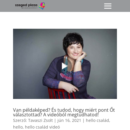
Van példaképed? És tudod, hogy miért pont Őt
választottad? A videóból megtudhatod!
Szerző:
Tavaszi Zsolt
|
jún 16, 2021
|
hello család
,
hello
,
hello család videó