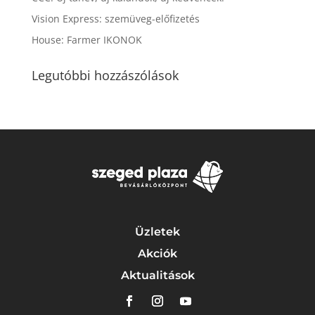
Vision Express: szemüveg-előfizetés
House: Farmer IKONOK
Legutóbbi hozzászólások
Üzletek
Akciók
Aktualitások