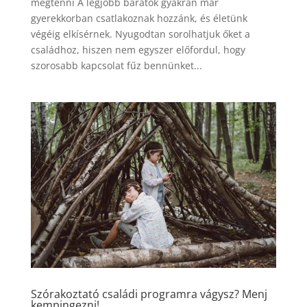
megtenni A legjobb barátok gyakran már
gyerekkorban csatlakoznak hozzánk, és életünk
végéig elkísérnek. Nyugodtan sorolhatjuk őket a
családhoz, hiszen nem egyszer előfordul, hogy
szorosabb kapcsolat fűz bennünket...
Szórakoztató családi programra vágysz? Menj
kempingezni!