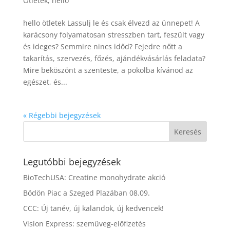
Ötletek
,
hello
hello ötletek Lassulj le és csak élvezd az ünnepet! A
karácsony folyamatosan stresszben tart, feszült vagy
és ideges? Semmire nincs időd? Fejedre nőtt a
takarítás, szervezés, főzés, ajándékvásárlás feladata?
Mire beköszönt a szenteste, a pokolba kívánod az
egészet, és...
« Régebbi bejegyzések
Legutóbbi bejegyzések
BioTechUSA: Creatine monohydrate akció
Bödön Piac a Szeged Plazában 08.09.
CCC: Új tanév, új kalandok, új kedvencek!
Vision Express: szemüveg-előfizetés