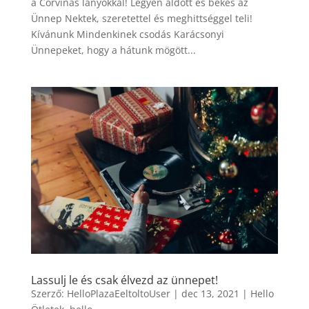
a Corvinas lányokkal! Legyen áldott és békés az
Ünnep Nektek, szeretettel és meghittséggel teli!
Kívánunk Mindenkinek csodás Karácsonyi
Ünnepeket, hogy a hátunk mögött...
Lassulj le és csak élvezd az ünnepet!
Szerző:
HelloPlazaEeltoltoUser
|
dec 13, 2021
|
Hello