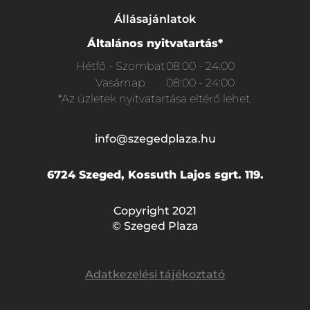
Állásajánlatok
Általános nyitvatartás*
Hétfő - Szombat
08:00 - 24:00
Vasárnap
08:00 - 24:00
*Az üzletek nyitvatartása eltérő lehet.
info@szegedplaza.hu
6724 Szeged, Kossuth Lajos sgrt. 119.
Copyright 2021
© Szeged Plaza
Adatkezelési tájékoztató