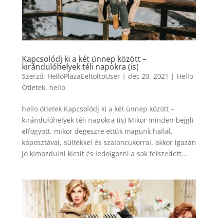
Kapcsolódj ki a két ünnep között –
kirándulóhelyek téli napokra (is)
Szerző:
HelloPlazaEeltoltoUser
|
dec 20, 2021
|
Hello
Ötletek
,
hello
hello ötletek Kapcsolódj ki a két ünnep között –
kirándulóhelyek téli napokra (is) Mikor minden bejgli
elfogyott, mikor degeszre ettük magunk hallal,
káposztával, sültekkel és szaloncukorral, akkor igazán
jó kimozdulni kicsit és ledolgozni a sok felszedett...