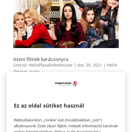
Isteni filmek karácsonyra
Szerző:
HelloPlazaEeltoltoUser
|
dec 20, 2021
|
Hello
Ötletek
,
hello
hello ötletek Isteni filmek karácsonyra A karácsony a
családi együttlét mellett a pihenés időszaka. Ilyenkor
kicsit többet lazíthatunk az átlagnál, és a nagy
Ez az oldal sütiket használ
családi evések, társasjáték -partik mellett a
filmezésre is több idő juthat. Vannak klasszikus
filmek, amiket...
Weboldalunkon „cookie"-kat (továbbiakban „süti")
alkalmazunk. Ezek olyan fájlok, melyek információt tárolnak
webes böngészőjében. Ehhez az Ön hozzájárulása