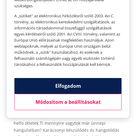
szükséges.
A „sütiket" az elektronikus hírközlésről szóló 2003. évi C.
törvény, az elektronikus kereskedelmi szolgáltatások, az
információs társadalommal összefüggő szolgáltatások
egyes kérdéseiről szóló 2001. évi CVIII. törvény, valamint az
Európai Unió előírásainak megfelelően használjuk. Azon
weblapoknak, melyek az Európai Unió országain belül
működnek, a „sütik" használatához, és ezeknek a
felhasználó számítógépén vagy egyéb eszközén történő
tárolásához a felhasználók hozzájárulását kell kérniük.
Elfogadom
Ti mennyire vagytok már ünnepi hangulatban?
Karácsonyi készülődés és hangolódás a
Corvinas lányokkal!
Módosítom a beállításokat
Szerző:
HelloPlazaEeltoltoUser
|
dec 17, 2021
|
Hello
Ötletek
,
hello
,
Hello Ötletek Videó
hello ötletek Ti mennyire vagytok már ünnepi
hangulatban? Karácsonyi készülődés és hangolódás