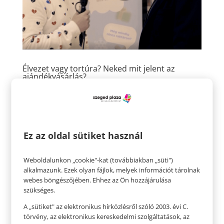
Élvezet vagy tortúra? Neked mit jelent az
ajándékvásárlás?
Szerző:
HelloPlazaEeltoltoUser
|
nov 26, 2021
|
Hello
Ötletek
,
hello
,
Hello Ötletek Videó
hello ötletek Élvezet vagy tortúra? Neked mit jelent az
ajándékvásárlás? Van, aki szereti az ajándék
Ez az oldal sütiket használ
vásárlást és már alig várja, hogy eljöjjön a karácsony,
van akinek viszont ez minden évben egy rémálom.
Weboldalunkon „cookie"-kat (továbbiakban „süti")
Kiküldtük a spontán riportok koronázatlan királyát
alkalmazunk. Ezek olyan fájlok, melyek információt tárolnak
Katz...
webes böngészőjében. Ehhez az Ön hozzájárulása
szükséges.
A „sütiket" az elektronikus hírközlésről szóló 2003. évi C.
törvény, az elektronikus kereskedelmi szolgáltatások, az