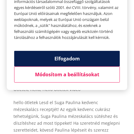
információs társadalommal összefüggő szolgáltatások
egyes kérdéseiről szóló 2001. évi CVIII. törvény, valamint az
Európai Unió előírásainak megfelelően használjuk. Azon
weblapoknak, melyek az Európai Unió országain belül
működnek, a „sütik" használatához, és ezeknek a
felhasználó számítógépén vagy egyéb eszközén történő
tárolásához a felhasználók hozzájárulását kell kérniük.
Elfogadom
Lesd el Suga Paulina kedvenc mézeskalács
Módosítom a beállításokat
receptjét!
Szerző:
HelloPlazaEeltoltoUser
|
nov 26, 2021
|
Hello
Ötletek
,
hello
,
Hello Ötletek Videó
hello ötletek Lesd el Suga Paulina kedvenc
mézeskalács receptjét! Az egyik kedvenc cukrász
tehetségünk, Suga Paulina mézeskalács sütéshez és
díszítéshez ad most tippeket! Ha szeretnéd meglepni
szeretteidet, kövesd Paulina lépéseit és szerezz