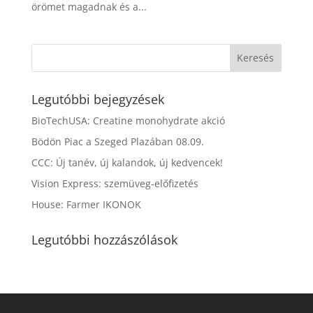
örömet magadnak és a...
Legutóbbi bejegyzések
BioTechUSA: Creatine monohydrate akció
Bödön Piac a Szeged Plazában 08.09.
CCC: Új tanév, új kalandok, új kedvencek!
Vision Express: szemüveg-előfizetés
House: Farmer IKONOK
Legutóbbi hozzászólások