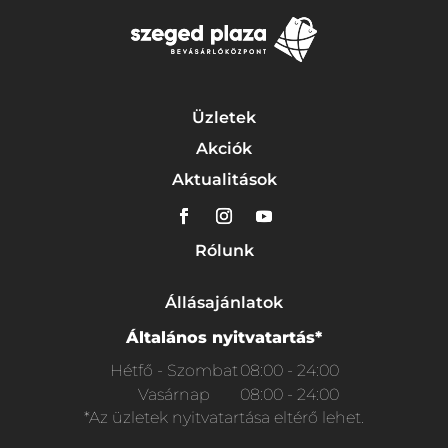
Üzletek
Akciók
Aktualitások
Rólunk
Állásajánlatok
Általános nyitvatartás*
Hétfő - Szombat
08:00 - 24:00
Vasárnap
08:00 - 24:00
*Az üzletek nyitvatartása eltérő lehet.