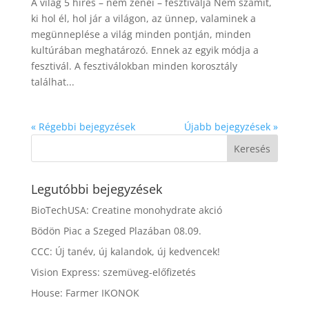
A világ 5 híres – nem zenei – fesztiválja Nem számít,
ki hol él, hol jár a világon, az ünnep, valaminek a
megünneplése a világ minden pontján, minden
kultúrában meghatározó. Ennek az egyik módja a
fesztivál. A fesztiválokban minden korosztály
találhat...
« Régebbi bejegyzések
Újabb bejegyzések »
Legutóbbi bejegyzések
BioTechUSA: Creatine monohydrate akció
Bödön Piac a Szeged Plazában 08.09.
CCC: Új tanév, új kalandok, új kedvencek!
Vision Express: szemüveg-előfizetés
House: Farmer IKONOK