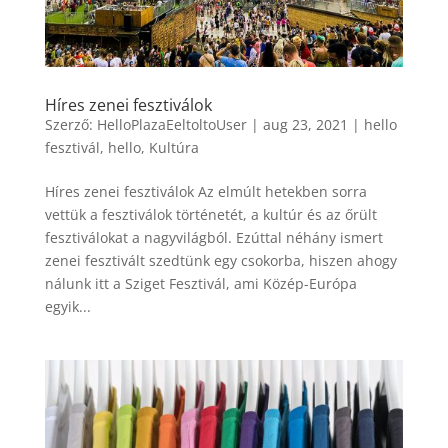
Híres zenei fesztiválok
Szerző:
HelloPlazaEeltoltoUser
|
aug 23, 2021
|
hello
fesztivál
,
hello
,
Kultúra
Híres zenei fesztiválok Az elmúlt hetekben sorra
vettük a fesztiválok történetét, a kultúr és az őrült
fesztiválokat a nagyvilágból. Ezúttal néhány ismert
zenei fesztivált szedtünk egy csokorba, hiszen ahogy
nálunk itt a Sziget Fesztivál, ami Közép-Európa
egyik...