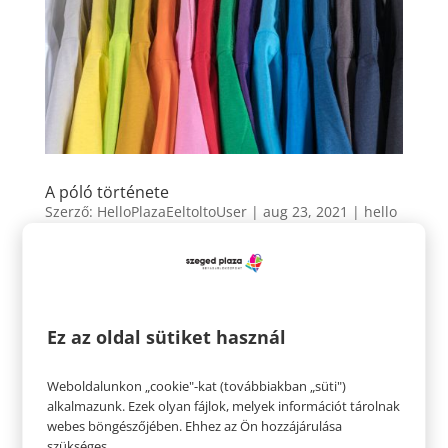
A póló története
Szerző:
HelloPlazaEeltoltoUser
|
aug 23, 2021
|
hello
fesztivál
,
hello
,
Kultúra
A póló története A fesztiválok, de a mindennapjaink
egyik kedvenc viselete is a póló. Kitűrve, betűrve,
hosszú és bő vagy rövidebb, testre simuló, egyszínű
Ez az oldal sütiket használ
vagy mintás változatban hordjuk minden alkalomra,
hiszen kényelmes, könnyen variálható és változatos
Weboldalunkon „cookie"-kat (továbbiakban „süti")
viselet....
alkalmazunk. Ezek olyan fájlok, melyek információt tárolnak
webes böngészőjében. Ehhez az Ön hozzájárulása
szükséges.