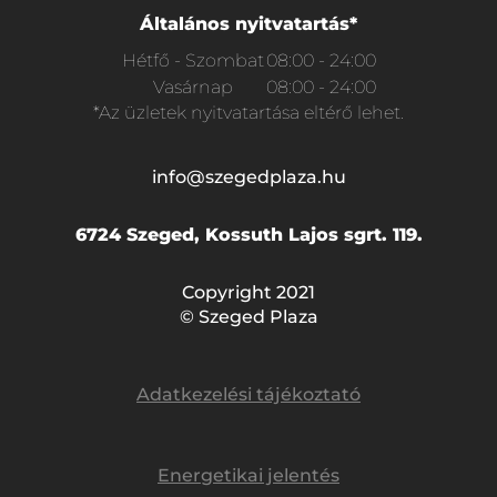
Általános nyitvatartás*
Hétfő - Szombat
08:00 - 24:00
Vasárnap
08:00 - 24:00
*Az üzletek nyitvatartása eltérő lehet.
info@szegedplaza.hu
6724 Szeged, Kossuth Lajos sgrt. 119.
Copyright 2021
© Szeged Plaza
Adatkezelési tájékoztató
Energetikai jelentés