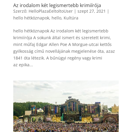
Az irodalom két legismertebb krimiírója
Szerző:
HelloPlazaEeltoltoUser
|
szept 27, 2021
|
hello hétköznapok
,
hello
,
Kultúra
hello hétköznapok Az irodalom két legismertebb
krimiírója A sokunk által ismert és szeretett krimi,
mint műfaj Edgar Allen Poe A Morgue-utcai kettős
gyilkosság című novellájának megjelenése óta, azaz
1841 óta létezik. A bűnügyi regény vagy krimi
az epika...