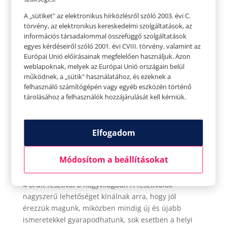
A „sütiket" az elektronikus hírközlésről szóló 2003. évi C.
törvény, az elektronikus kereskedelmi szolgáltatások, az
információs társadalommal összefüggő szolgáltatások
egyes kérdéseiről szóló 2001. évi CVIII. törvény, valamint az
Európai Unió előírásainak megfelelően használjuk. Azon
weblapoknak, melyek az Európai Unió országain belül
működnek, a „sütik" használatához, és ezeknek a
felhasználó számítógépén vagy egyéb eszközén történő
tárolásához a felhasználók hozzájárulását kell kérniük.
Elfogadom
4 őrült fesztivál a nagyvilágban
Szerző:
HelloPlazaEeltoltoUser
|
aug 16, 2021
|
hello
Módosítom a beállításokat
fesztivál
,
hello
,
Kultúra
4 őrült fesztivál a nagyvilágban A fesztiválok
nagyszerű lehetőséget kínálnak arra, hogy jól
érezzük magunk, miközben mindig új és újabb
ismeretekkel gyarapodhatunk, sok esetben a helyi